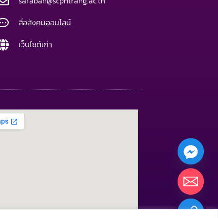
saraban@scphtrang.ac.th
สื่อสังคมออนไลน์
เว็บไซต์เก่า