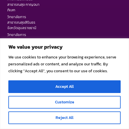
สาธารณสุข กาญจนา
ภิเษก
วิทยาลัยการ
สาธารณสุขสิรินธร
จังหวัดอุบลราชธานี
วิทยาลัยการ
สาธารณสุขสิรินธร
We value your privacy
จังหวัดสุพรรณบุรี
ติดต่อเรา
We use cookies to enhance your browsing experience, serve
personalized ads or content, and analyze our traffic. By
clicking "Accept All", you consent to our use of cookies.
0-7529-1564
0-7529-1546
Accept All
saraban@scphtrang.ac.th
Customize
Hide chaty
สื่อสังคมออนไลน์
Reject All
เว็บไซต์เก่า