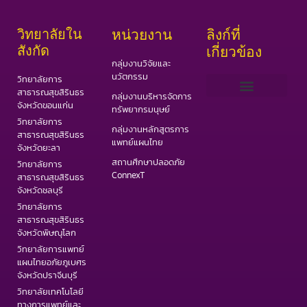
วิทยาลัยใน
หน่วยงาน
ลิงก์ที่
สังกัด
เกี่ยวข้อง
กลุ่มงานวิจัยและ
นวัตกรรม
วิทยาลัยการ
สาธารณสุขสิรินธร
กลุ่มงานบริหารจัดการ
จังหวัดขอนแก่น
ทรัพยากรมนุษย์
เว็บไซต์ PHAS
วารสารสาธารณสุขและวิทยาศาสตร์สุขภาพ
วารสารอินเตอร์ IJPHS
COVID19 Portal
วิทยาลัยการ
กลุ่มงานหลักสูตรการ
สาธารณสุขสิรินธร
แพทย์แผนไทย
จังหวัดยะลา
สถานศึกษาปลอดภัย
วิทยาลัยการ
ConnexT
สาธารณสุขสิรินธร
จังหวัดชลบุรี
วิทยาลัยการ
สาธารณสุขสิรินธร
จังหวัดพิษณุโลก
วิทยาลัยการแพทย์
แผนไทยอภัยภูเบศร
จังหวัดปราจีนบุรี
วิทยาลัยเทคโนโลยี
ทางการแพทย์และ