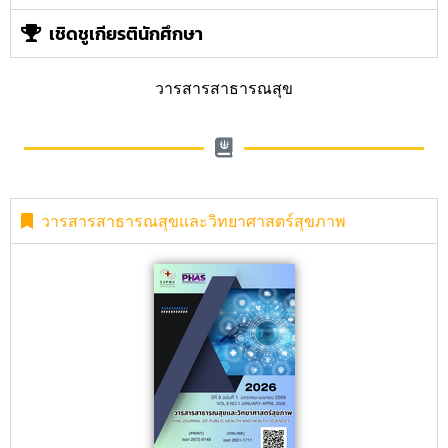
เชิดชูเกียรตินักศึกษา
วารสารสาธารณสุข
วารสารสาธารณสุขและวิทยาศาสตร์สุขภาพ