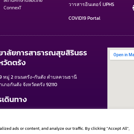
สถานศึกษาปลอดภัย
วารสารอินเตอร์ IJPHS
ConnexT
COVID19 Portal
ทยาลัยการสาธารณสุขสิรินธร
หวัดตรัง
9 หมู่ 2 ถนนตรัง-กันตัง ตำบลควนธานี
ำเภอกันตัง จังหวัดตรัง 92110
รเดินทาง
ากสนามบินตรัง > รถแท็กซี่
ากสถานีรถไฟ > มอเตอร์ไซค์รับจ้าง , รถแท็กซี่
ากสถานีขนส่ง > มอเตอร์ไซค์รับจ้าง , รถแท็กซี่
zed ads or content, and analyze our traffic. By clicking "Accept All",