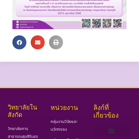
วิทยาลัยใน
หน่วยงาน
ลิงก์ที่
สังกัด
เกี่ยวข้อง
กลุ่มงานวิจัยและ
วิทยาลัยการ
นวัตกรรม
สาธารณสุขสิรินธร
เว็บไซต์ PHAS
วารสารสาธารณสุขและวิทยาศาสตร์สุขภาพ
วารสารอินเตอร์ IJPHS
COVID19 Portal