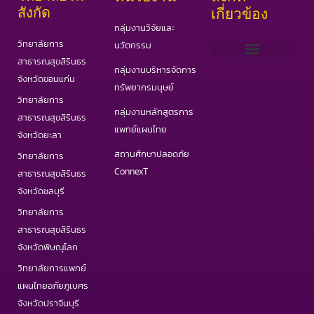
สังกัด
เกี่ยวข้อง
กลุ่มงานวิจัยและ
วิทยาลัยการ
นวัตกรรม
สาธารณสุขสิรินธร
กลุ่มงานบริหารจัดการ
เว็บไซต์ PHAS
วารสารสาธารณสุขและวิทยาศาสตร์สุขภาพ
วารสารอินเตอร์ IJPHS
COVID19 Portal
จังหวัดขอนแก่น
ทรัพยากรมนุษย์
วิทยาลัยการ
กลุ่มงานหลักสูตรการ
สาธารณสุขสิรินธร
แพทย์แผนไทย
จังหวัดยะลา
สถานศึกษาปลอดภัย
วิทยาลัยการ
ConnexT
สาธารณสุขสิรินธร
จังหวัดชลบุรี
วิทยาลัยการ
สาธารณสุขสิรินธร
จังหวัดพิษณุโลก
วิทยาลัยการแพทย์
แผนไทยอภัยภูเบศร
จังหวัดปราจีนบุรี