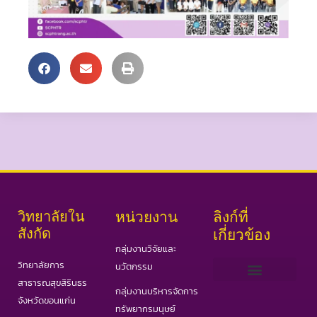
วิทยาลัยใน
หน่วยงาน
ลิงก์ที่
สังกัด
เกี่ยวข้อง
กลุ่มงานวิจัยและ
วิทยาลัยการ
นวัตกรรม
สาธารณสุขสิรินธร
กลุ่มงานบริหารจัดการ
เว็บไซต์ PHAS
วารสารสาธารณสุขและวิทยาศาสตร์สุขภาพ
วารสารอินเตอร์ IJPHS
COVID19 Portal
จังหวัดขอนแก่น
ทรัพยากรมนุษย์