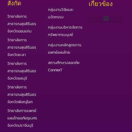
สังกัด
เกี่ยวข้อง
กลุ่มงานวิจัยและ
วิทยาลัยการ
นวัตกรรม
สาธารณสุขสิรินธร
กลุ่มงานบริหารจัดการ
เว็บไซต์ PHAS
วารสารสาธารณสุขและวิทยาศาสตร์สุขภาพ
วารสารอินเตอร์ IJPHS
COVID19 Portal
จังหวัดขอนแก่น
ทรัพยากรมนุษย์
วิทยาลัยการ
กลุ่มงานหลักสูตรการ
สาธารณสุขสิรินธร
แพทย์แผนไทย
จังหวัดยะลา
สถานศึกษาปลอดภัย
วิทยาลัยการ
ConnexT
สาธารณสุขสิรินธร
จังหวัดชลบุรี
วิทยาลัยการ
สาธารณสุขสิรินธร
จังหวัดพิษณุโลก
วิทยาลัยการแพทย์
แผนไทยอภัยภูเบศร
จังหวัดปราจีนบุรี