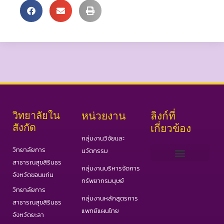
วิทยาลัยใน
หน่วยงาน
ลิงก์ที่
สังกัด
เกี่ยวข้อง
กลุ่มงานวิจัยและ
วิทยาลัยการ
นวัตกรรม
สาธารณสุขสิรินธร
กลุ่มงานบริหารจัดการ
เว็บไซต์ PHAS
วารสารสาธารณสุขและวิทยาศาสตร์สุขภาพ
วารสารอินเตอร์ IJPHS
COVID19 Portal
จังหวัดขอนแก่น
ทรัพยากรมนุษย์
วิทยาลัยการ
กลุ่มงานหลักสูตรการ
สาธารณสุขสิรินธร
แพทย์แผนไทย
จังหวัดยะลา