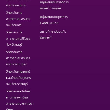
กลุ่มงานบริหารจัดการ
เว็บไซต์ PHAS
วารสารสาธารณสุขและวิทยาศาสตร์สุขภาพ
วารสารอินเตอร์ IJPHS
COVID19 Portal
จังหวัดขอนแก่น
ทรัพยากรมนุษย์
วิทยาลัยการ
กลุ่มงานหลักสูตรการ
สาธารณสุขสิรินธร
แพทย์แผนไทย
จังหวัดยะลา
สถานศึกษาปลอดภัย
วิทยาลัยการ
ConnexT
สาธารณสุขสิรินธร
จังหวัดชลบุรี
วิทยาลัยการ
สาธารณสุขสิรินธร
จังหวัดพิษณุโลก
วิทยาลัยการแพทย์
แผนไทยอภัยภูเบศร
จังหวัดปราจีนบุรี
วิทยาลัยเทคโนโลยี
ทางการแพทย์และ
สาธารณสุข กาญจนา
ภิเษก