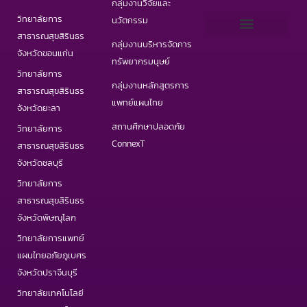
กลุ่มงานวิจัยและ
วิทยาลัยการ
นวัตกรรม
สาธารณสุขสิรินธร
กลุ่มงานบริหารจัดการ
เว็บไซต์ PHAS
วารสารสาธารณสุขและวิทยาศาสตร์สุขภาพ
วารสารอินเตอร์ IJPHS
COVID19 Portal
จังหวัดขอนแก่น
ทรัพยากรมนุษย์
วิทยาลัยการ
กลุ่มงานหลักสูตรการ
สาธารณสุขสิรินธร
แพทย์แผนไทย
จังหวัดยะลา
สถานศึกษาปลอดภัย
วิทยาลัยการ
ConnexT
สาธารณสุขสิรินธร
จังหวัดชลบุรี
วิทยาลัยการ
สาธารณสุขสิรินธร
จังหวัดพิษณุโลก
วิทยาลัยการแพทย์
แผนไทยอภัยภูเบศร
จังหวัดปราจีนบุรี
วิทยาลัยเทคโนโลยี