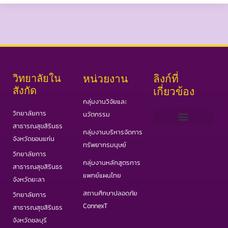
วิทยาลัยใน
หน่วยงาน
ลิงก์ที่
สังกัด
เกี่ยวข้อง
กลุ่มงานวิจัยและ
วิทยาลัยการ
นวัตกรรม
สาธารณสุขสิรินธร
กลุ่มงานบริหารจัดการ
เว็บไซต์ PHAS
วารสารสาธารณสุขและวิทยาศาสตร์สุขภาพ
วารสารอินเตอร์ IJPHS
COVID19 Portal
จังหวัดขอนแก่น
ทรัพยากรมนุษย์
วิทยาลัยการ
กลุ่มงานหลักสูตรการ
สาธารณสุขสิรินธร
แพทย์แผนไทย
จังหวัดยะลา
สถานศึกษาปลอดภัย
วิทยาลัยการ
ConnexT
สาธารณสุขสิรินธร
จังหวัดชลบุรี