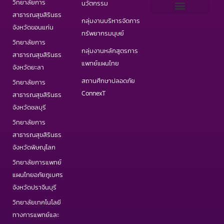
วิทยาลัยการ
นวัตกรรม
สาธารณสุขสิรินธร
กลุ่มงานบริหารจัดการ
เว็บไซต์ PHAS
วารสารสาธารณสุขและวิทยาศาสตร์สุขภาพ
วารสารอินเตอร์ IJPHS
COVID19 Portal
จังหวัดขอนแก่น
ทรัพยากรมนุษย์
วิทยาลัยการ
กลุ่มงานหลักสูตรการ
สาธารณสุขสิรินธร
แพทย์แผนไทย
จังหวัดยะลา
สถานศึกษาปลอดภัย
วิทยาลัยการ
ConnexT
สาธารณสุขสิรินธร
จังหวัดชลบุรี
วิทยาลัยการ
สาธารณสุขสิรินธร
จังหวัดพิษณุโลก
วิทยาลัยการแพทย์
แผนไทยอภัยภูเบศร
จังหวัดปราจีนบุรี
วิทยาลัยเทคโนโลยี
ทางการแพทย์และ