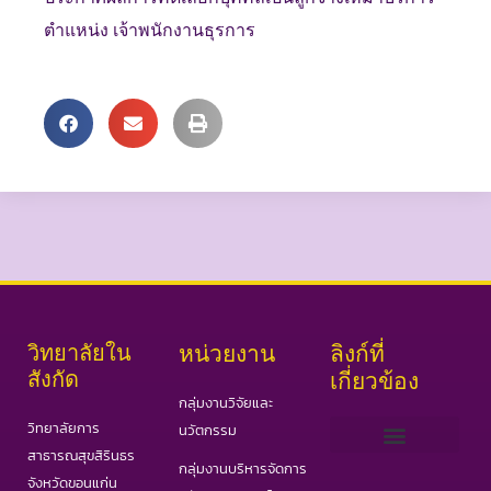
ตำแหน่ง เจ้าพนักงานธุรการ
วิทยาลัยใน
หน่วยงาน
ลิงก์ที่
สังกัด
เกี่ยวข้อง
กลุ่มงานวิจัยและ
วิทยาลัยการ
นวัตกรรม
สาธารณสุขสิรินธร
กลุ่มงานบริหารจัดการ
เว็บไซต์ PHAS
วารสารสาธารณสุขและวิทยาศาสตร์สุขภาพ
วารสารอินเตอร์ IJPHS
COVID19 Portal
จังหวัดขอนแก่น