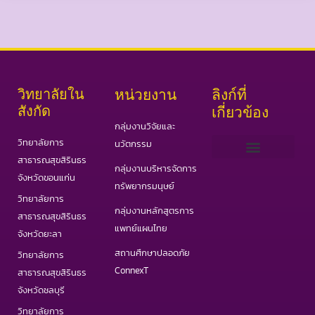
วิทยาลัยใน
หน่วยงาน
ลิงก์ที่
สังกัด
เกี่ยวข้อง
กลุ่มงานวิจัยและ
วิทยาลัยการ
นวัตกรรม
สาธารณสุขสิรินธร
กลุ่มงานบริหารจัดการ
เว็บไซต์ PHAS
วารสารสาธารณสุขและวิทยาศาสตร์สุขภาพ
วารสารอินเตอร์ IJPHS
COVID19 Portal
จังหวัดขอนแก่น
ทรัพยากรมนุษย์
วิทยาลัยการ
กลุ่มงานหลักสูตรการ
สาธารณสุขสิรินธร
แพทย์แผนไทย
จังหวัดยะลา
สถานศึกษาปลอดภัย
วิทยาลัยการ
ConnexT
สาธารณสุขสิรินธร
จังหวัดชลบุรี
วิทยาลัยการ