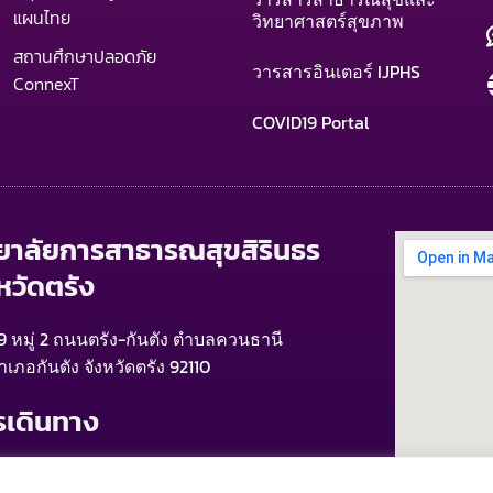
แผนไทย
วิทยาศาสตร์สุขภาพ
สถานศึกษาปลอดภัย
วารสารอินเตอร์ IJPHS
ConnexT
COVID19 Portal
ทยาลัยการสาธารณสุขสิรินธร
หวัดตรัง
9 หมู่ 2 ถนนตรัง-กันตัง ตำบลควนธานี
ำเภอกันตัง จังหวัดตรัง 92110
รเดินทาง
ากสนามบินตรัง > รถแท็กซี่